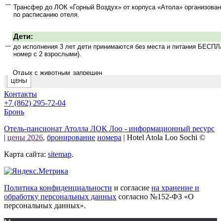
Контакты
+7 (862) 295-72-04
Бронь
Отель-пансионат Атолла ЛОК Лоо - информационный ресурс
|
цены 2026
,
бронирование
номера
|
Hotel Atola Loo Sochi ©
Карта сайта:
sitemap
.
Политика конфиденциальности
и согласие
на хранение и
обработку персональных данных
согласно №152-ФЗ «О
персональных данных».